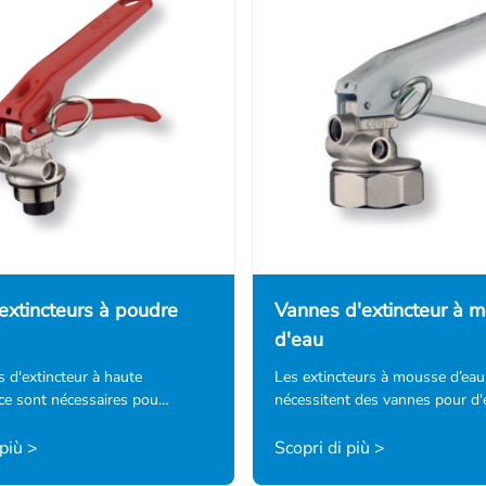
extincteurs à poudre
Vannes d'extincteur à 
d'eau
 d'extincteur à haute
Les extincteurs à mousse d’eau
ce sont nécessaires pou…
nécessitent des vannes pour d'
 più >
Scopri di più >