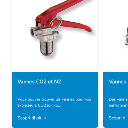
Vannes CO2 et N2
Vannes 
Vous pouvez trouver les vannes pour vos
Des vannes
extincteurs CO2 ici : vo…
performan
Scopri di più >
Scopri di