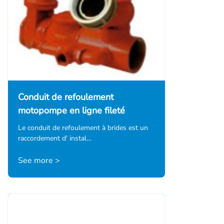
Conduit de refoulement
motopompe en ligne fileté
Le conduit de refoulement à brides est un
raccordement d' instal…
See more >