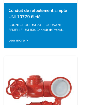
Conduit de refoulement simple
UNI 10779 fileté
CONNECTION UNI 70 - TOURNANTE
FEMELLE UNI 804 Conduit de refoul…
See more >