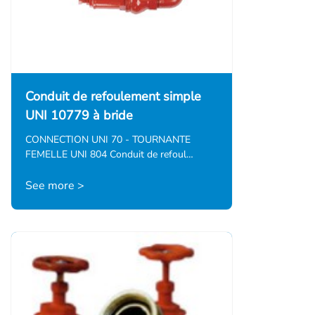
Conduit de refoulement simple
UNI 10779 à bride
CONNECTION UNI 70 - TOURNANTE
FEMELLE UNI 804 Conduit de refoul…
See more >