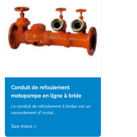
Conduit de refoulement
motopompe en ligne à bride
Le conduit de refoulement à brides est un
raccordement d' instal…
See more >