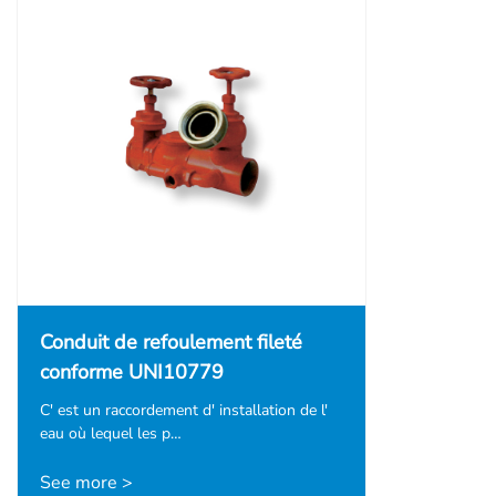
Conduit de refoulement fileté
conforme UNI10779
C' est un raccordement d' installation de l'
eau où lequel les p…
See more >