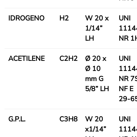
IDROGENO
H2
W 20 x
UNI
1/14”
1114
LH
NR 1
ACETILENE
C2H2
Ø 20 x
UNI
Ø 10
1114
mm G
NR 7
5/8” LH
NF E
29-6
G.P.L.
C3H8
W 20
UNI
x1/14”
1114