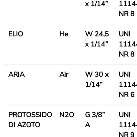
x 1/14”
1114
NR 8
ELIO
He
W 24,5
UNI
x 1/14”
1114
NR 8
ARIA
Air
W 30 x
UNI
1/14”
1114
NR 6
PROTOSSIDO
N2O
G 3/8”
UNI
DI AZOTO
A
1114
NR 9