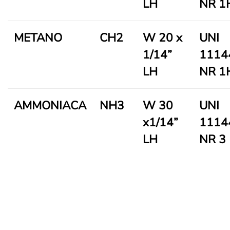
LH
NR 1
METANO
CH2
W 20 x
UNI
1/14”
1114
LH
NR 1
AMMONIACA
NH3
W 30
UNI
x1/14”
1114
LH
NR 3