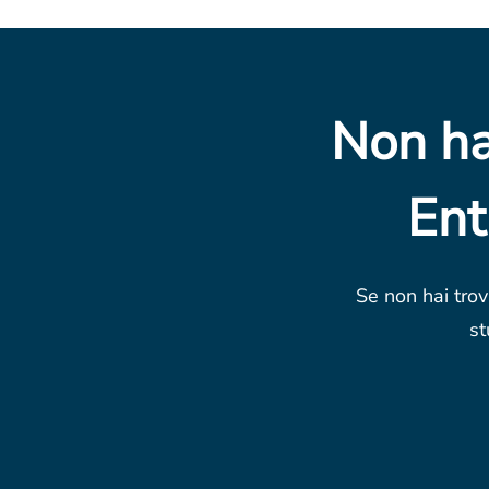
Non ha
Ent
Se non hai trov
st