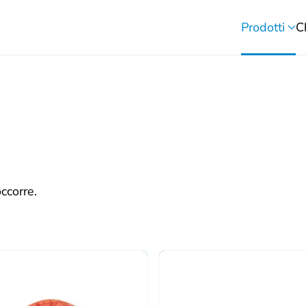
Prodotti
C
occorre.