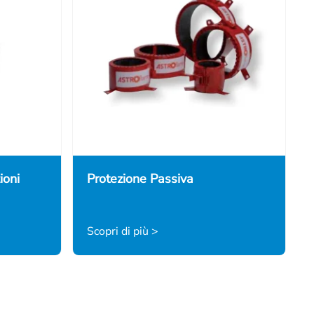
ioni
Protezione Passiva
Scopri di più >