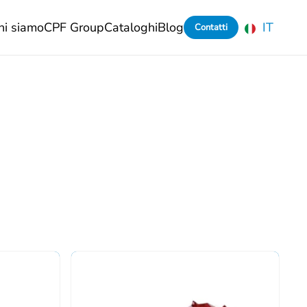
hi siamo
CPF Group
Cataloghi
Blog
IT
Contatti