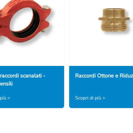
 raccordi scanalati -
Raccordi Ottone e Riduz
ensili
 più >
Scopri di più >